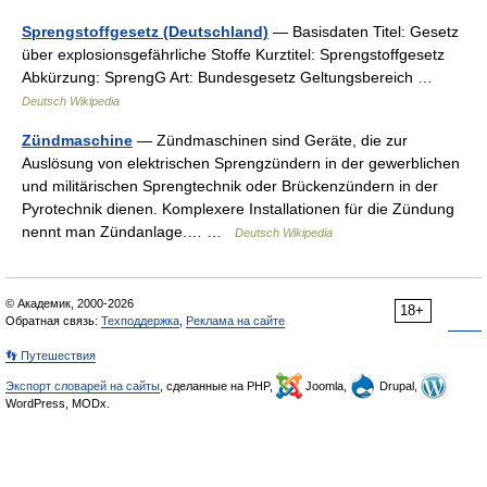
Sprengstoffgesetz (Deutschland)
— Basisdaten Titel: Gesetz
über explosionsgefährliche Stoffe Kurztitel: Sprengstoffgesetz
Abkürzung: SprengG Art: Bundesgesetz Geltungsbereich …
Deutsch Wikipedia
Zündmaschine
— Zündmaschinen sind Geräte, die zur
Auslösung von elektrischen Sprengzündern in der gewerblichen
und militärischen Sprengtechnik oder Brückenzündern in der
Pyrotechnik dienen. Komplexere Installationen für die Zündung
nennt man Zündanlage.… …
Deutsch Wikipedia
© Академик, 2000-2026
18+
Обратная связь:
Техподдержка
,
Реклама на сайте
👣 Путешествия
Экспорт словарей на сайты
, сделанные на PHP,
Joomla,
Drupal,
WordPress, MODx.