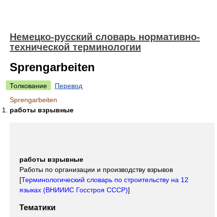
Немецко-русский словарь нормативно-
технической терминологии
Sprengarbeiten
Толкование
Перевод
Sprengarbeiten
работы взрывные
работы взрывные
Работы по организации и производству взрывов
[
Терминологический словарь по строительству на 12
языках (ВНИИИС Госстроя СССР)
]
Тематики