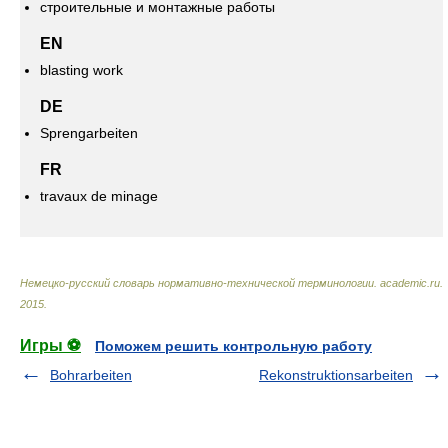
строительные и монтажные работы
EN
blasting work
DE
Sprengarbeiten
FR
travaux de minage
Немецко-русский словарь нормативно-технической терминологии
.
academic.ru
.
2015
.
Игры ⚽
Поможем решить контрольную работу
Bohrarbeiten
Rekonstruktionsarbeiten